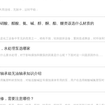
点
大而连续，无脉冲，运转平稳；
、硝酸、醋酸、氨、碱、醇、酮、酯、醚类该选什么材质的
是化工设备中常见的危害之一，稍有不慎，轻则损坏设备，重则造成事故，对环保和安全带来
理，水处理泵选哪家
什么要水处理，对于影响腐蚀和菌藻的因素是什么呢？下面对这一问题原因作出......
泵轴承箱无油轴承知识介绍
用氟塑料材质制造，对输送酸碱盐等腐蚀液体常用的泵，用户在选用耐酸碱氟塑泵时，对于
检修，需要注意哪些？