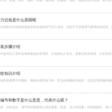
叶轮，泵盖，密封，轴承，泵轴，轴承箱，联轴器，电机，地板等部分组成。离心泵使用过
压力过低是什么原因呢
压缩机可以排除因海拔变高造成的排气压力变低，但是不可忽视用气量增加的情况。如果压缩
安装步骤介绍
中是对化工原料及液体输送的常用泵，在选择化工泵后，需要怎样安装呢，水泵泵组安装流
螺纹知识介绍
场安装都离不开螺栓，螺栓的类型有几种，常见的有螺纹结构的，也是使用普遍的螺栓，化工
母编号和数字是什么意思，代表什么呢？
路、控制流向、调节和控制输送介质的参数（温度、压力和流量）的管路附件。阀门有很多不