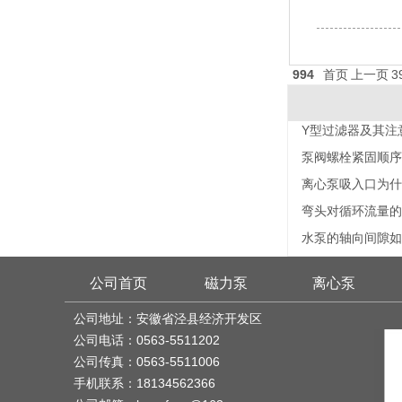
994
首页
上一页
3
Y型过滤器及其注
泵阀螺栓紧固顺序
离心泵吸入口为什
弯头对循环流量的
水泵的轴向间隙如
公司首页
磁力泵
离心泵
公司地址：安徽省泾县经济开发区
公司电话：0563-5511202
公司传真：0563-5511006
手机联系：18134562366