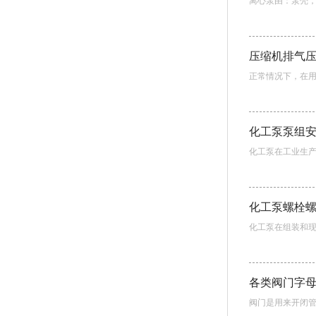
离心泵由：泵壳，
压缩机排气
正常情况下，在用
化工泵泵组
化工泵在工业生产
化工泵螺栓
化工泵在组装和现
各类阀门字
阀门是用来开闭管