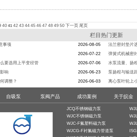
9
40
42
43
44
45
46
47
48
49
50
下一页
尾页
41
栏目热门更新
意事项
2026-08-05
法兰密封垫片
2026-07-22
弹簧式机械密
么要选用上平变径管
2026-07-06
水泵流量、扬
影响
2026-06-23
泵扬程与输送
何调整？
2026-06-03
离心泵叶轮上
自吸泵
泵阀产品
成功案例
关于皖金
JCQ不锈钢磁力泵
WJ
WJC不锈钢磁力泵
WJ
WJC-F氟塑料磁力泵
WJ
WJCG-F衬氟磁力管道泵
IS