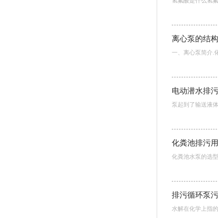
氢氟酸是什么氢氟
离心泵的结
一、离心泵简介.化
电动潜水排
泵起到了输送液体
化粪池排污
化粪池水泵的选型
排污循环泵
水解在化学上指的