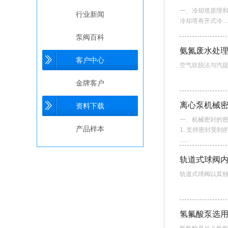
一、冷却塔原理
行业新闻
冷却塔有开式冷.....
泵阀百科
氨氮废水处
客户中心
空气吹脱法与汽提
金牌客户
离心泵机械
资料下载
一、机械密封的
产品样本
1. 支持密封受
......
轨道式球阀
轨道式球阀以其独
氢氟酸泵选