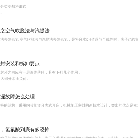
和分类冷却塔形式
.
理之空气吹脱法与汽提法
法去除氨氮 空气吹脱法与汽提法去除氨氮，是将废水pH值调节至碱性时，离子态铵转...
密封安装和拆卸要点
密封环之间应有一层液体薄膜，具有下列几个作用：
到的大部分水压负荷。
内漏故障怎么处理
特的结构，采用阀芯旋转分离式开启，机械施压密封的新技术设计，突出的优点是密封面..
用，氢氟酸到底有多恐怖