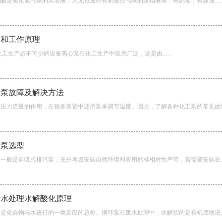
酸是氟化氢气体的水溶液，为无色透明有刺激性气味的发烟液体，有剧毒，有腐蚀.....
构和工作原理
工生产必不可少的设备离心泵在化工生产中应用广泛，这是由......
污泵故障及解决方法
压力流量的作用，在很多装置中还用泵来调节温度。因此，了解各种化工泵的常见故障及..
用泵选型
一般是自吸式排污泵，充分考虑安裝自然环境和应用标准相对性严苛，若需要安裝在....
污水处理水解酸化原理
是化合物与水进行的一类反应的总称。循环泵在废水处理中，水解指的是有机底物进入细胞之