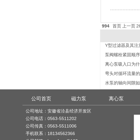
994
首页
上一页
2
Y型过滤器及其注
泵阀螺栓紧固顺序
离心泵吸入口为什
弯头对循环流量的
水泵的轴向间隙如
公司首页
磁力泵
离心泵
公司地址：安徽省泾县经济开发区
公司电话：0563-5511202
公司传真：0563-5511006
手机联系：18134562366